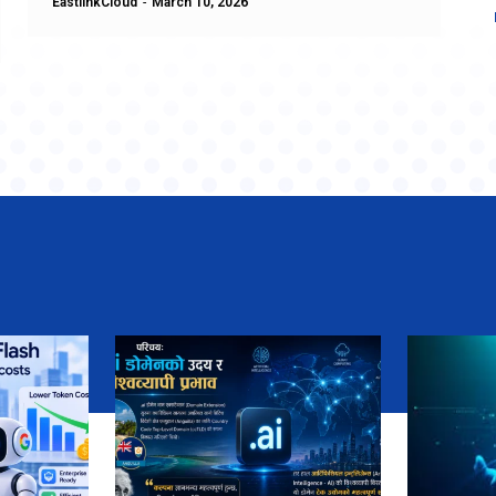
EastlinkCloud
-
March 10, 2026