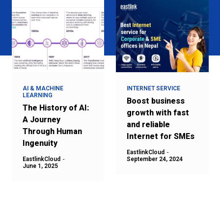
AI & MACHINE
INTERNET SERVICE
LEARNING
Boost business
The History of AI:
growth with fast
A Journey
and reliable
Through Human
Internet for SMEs
Ingenuity
EastlinkCloud
-
EastlinkCloud
-
September 24, 2024
June 1, 2025