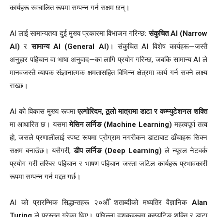
कार्यहरू स्वचालित रूपमा सम्पन्न गर्न सक्षम छन्।
AI लाई सामान्यतया दुई मुख्य प्रकारमा विभाजन गरिन्छ:
संकुचित AI (Narrow
AI)
र
सामान्य AI (General AI)
। संकुचित AI विशेष कार्यहरू—जस्तै
अनुहार पहिचान वा भाषा अनुवाद—का लागि प्रयोग गरिन्छ, जबकि सामान्य AI ले
मानवजस्तै व्यापक संज्ञानात्मक क्षमतासहित विभिन्न क्षेत्रमा कार्य गर्न सक्ने लक्ष्य
राख्छ।
AI को विकास मुख्य रूपमा
एल्गोरिदम, ठूलो मात्रामा डाटा र कम्प्युटेशनल शक्ति
मा आधारित छ। यसमा
मेसिन लर्निङ (Machine Learning)
महत्वपूर्ण तत्व
हो, जसले प्रणालीलाई स्पष्ट रूपमा प्रोग्राम नगरीकन डाटाबाट ढाँचाहरू सिक्न
सक्षम बनाउँछ। यसैगरी,
डीप लर्निङ (Deep Learning)
ले न्यूरल नेटवर्क
प्रयोग गरी तस्बिर पहिचान र भाषण पहिचान जस्ता जटिल कार्यहरू प्रभावकारी
रूपमा सम्पन्न गर्न मद्दत गर्छ।
AI को प्रारम्भिक सिद्धान्तहरू २०औँ शताब्दीको मध्यतिर वैज्ञानिक
Alan
Turing
ले प्रस्तुत गरेका थिए। पछिल्ला दशकहरूमा कम्प्युटिङ शक्ति र डाटा